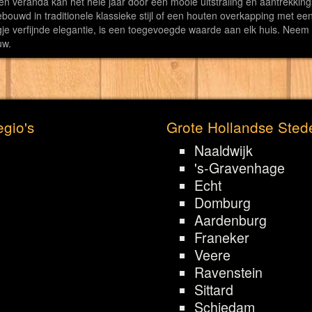
en veranda kan het hele jaar door een mooie uitstraling en aantrekki
bouwd in traditionele klassieke stijl of een houten overkapping met e
je verfijnde elegantie, is een toegevoegde waarde aan elk huis. Neem 
uw.
gio's
Grote Hollandse Sted
Naaldwijk
's-Gravenhage
Echt
Domburg
Aardenburg
Franeker
Veere
Ravenstein
Sittard
Schiedam