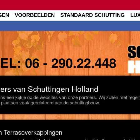
GEN
VOORBEELDEN
STANDAARD SCHUTTING
LU
TEL:
06 - 290.22.448
ers van Schuttingen Holland
s een kijkje op de websites van onze partners. Wij zullen met rege
 plaatsen vaak gerelateerd aan de schuttingbouw.
n Terrasoverkappingen