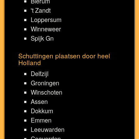
Bierum
't Zandt
Loppersum
Winneweer
Spijk Gn
Schuttingen plaatsen door heel
Holland
Delfzijl
Groningen
Winschoten
Assen
Dokkum
Emmen
Leeuwarden
Coevorden