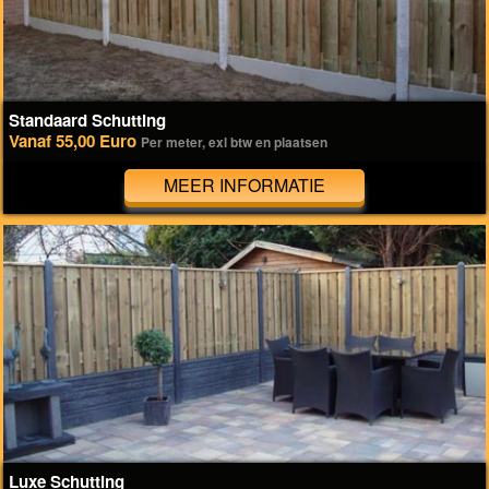
Standaard Schutting
Vanaf 55,00 Euro
Per meter, exl btw en plaatsen
MEER INFORMATIE
Luxe Schutting