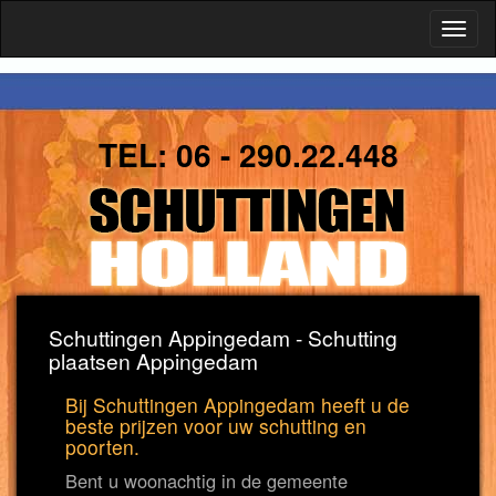
Toggl
naviga
TEL:
06 - 290.22.448
Schuttingen Appingedam - Schutting
plaatsen Appingedam
Bij Schuttingen Appingedam heeft u de
beste prijzen voor uw schutting en
poorten.
Bent u woonachtig in de gemeente