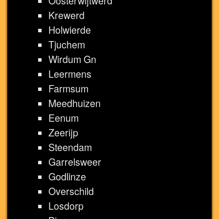
Oosterwijtwerd
Krewerd
Holwierde
Tjuchem
Wirdum Gn
Leermens
Farmsum
Meedhuizen
Eenum
Zeerijp
Steendam
Garrelsweer
Godlinze
Overschild
Losdorp