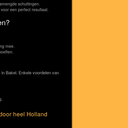
 gemengde schuttingen.
 voor een perfect resultaat.
en?
ang mee.
hoeften.
e in Bakel. Enkele voordelen van
g.
door heel Holland