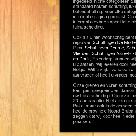
ingedeeld in drie categorieën t
standaard houten schutting, lux
betonschutting. Voor elke categ
informatie pagina gemaakt. Op d
informatie over de specifieke 
tuinafscheiding.
Ook als u niet woonachtig bent 
regio van
Schuttingen De Morte
Rips,
Schuttingen Deurne
,
Schu
Vlierden
,
Schuttingen Aarle-Rixt
en Donk
, Elsendorp, kunnen wi
u plaatsen. Wij leveren door he
België. Wilt u vrijblijvend een
of
aanvragen of heeft u vragen ne
Onze grenen en vuren schuttin
keur geïmpregneerd en daarom g
uw tuinafscheiding. Op onze tuin
20 jaar garantie. Niet alleen al
Bakel maar ook in de gemeente
heel de provincie Noord-Braba
zeggen dat wij door heel Nederl
plaatsen.