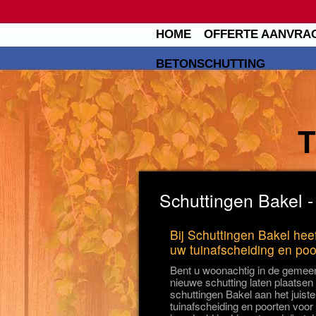
HOME
OFFERTE AANVRA
BETONSCHUTTING
Schuttingen Bakel -
Bij Schuttingen Bakel heef
uw tuinafscheiding en poo
Bent u woonachtig in de gemeen
nieuwe schutting laten plaatsen 
schuttingen Bakel aan het juiste
tuinafscheiding en poorten voor 