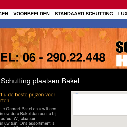
GEN
VOORBEELDEN
STANDAARD SCHUTTING
LU
TEL:
06 - 290.22.448
 Schutting plaatsen Bakel
t u de beste prijzen voor
rten.
te Gemert-Bakel en u wilt een
in uw dorp Bakel dan bent u bij
 adres. Wij plaatsen
in uw tuin. Ons assortiment is