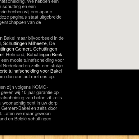
uinafscheiding. We hebben een
e schutting en een
orie hebben wij een aparte
eze pagina's staat uitgebreide
eigenschappen van de
in Bakel maar bijvoorbeeld in de
l
,
Schuttingen Milheeze
, De
ttingen Gemert
,
Schuttingen
el
, Helmond,
Schuttingen Beek
j een mooie tuinafscheiding voor
el Nederland en zelfs een stukje
ferte tuinafscheiding voor Bakel
em dan contact met ons op.
gen zijn volgens KOMO-
even wij 10 jaar garantie op
afscheiding van beton zit zelfs
s u woonachtig bent in uw dorp
 Gemert-Bakel en zelfs door
nt. Laten we maar gewoon
and en België schuttingen