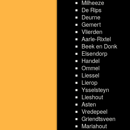
Milheeze
De Rips
Deurne
Gemert
Vlierden
Aarle-Rixtel
Beek en Donk
Elsendorp
Handel
Ommel
Liessel
Lierop
Ysselsteyn
Lieshout
Asten
Vredepeel
Griendtsveen
Mariahout