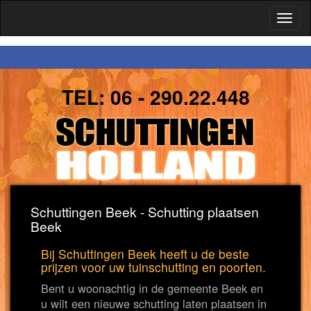
Toggl
naviga
TEL:
06 - 290.22.448
Schuttingen Beek - Schutting plaatsen
Beek
Bij Schuttingen Beek heeft u de beste
prijzen voor uw tuinschutting en poorten.
Bent u woonachtig in de gemeente Beek en
u wilt een nieuwe schutting laten plaatsen in