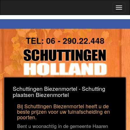
Toggl
naviga
TEL:
06 - 290.22.448
Schuttingen Biezenmortel - Schutting
plaatsen Biezenmortel
Bij Schuttingen Biezenmortel heeft u de
beste prijzen voor uw tuinafscheiding en
poorten.
Bent u woonachtig in de gemeente Haaren