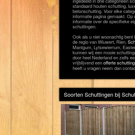
ingedeeld in drie categorieën 
standaard houten schutting, lux
betonschutting. Voor elke categ
informatie pagina gemaakt. Op d
informatie over de specifieke 
schuttingen.
Ook als u niet woonachtig bent i
de regio van Wiuwert, Rien,
Sch
Mantgum, Lytsewierrum, Eastere
kunnen wij een mooie schuttinge
door heel Nederland en zelfs een
vrijblijvend een
offerte schuttin
heeft u vragen neem dan contac
Soorten Schuttingen bij Schut