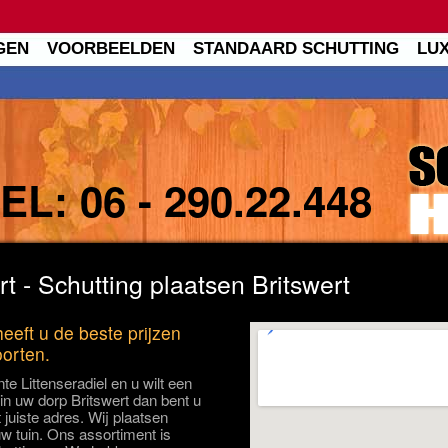
GEN
VOORBEELDEN
STANDAARD SCHUTTING
LU
TEL:
06 - 290.22.448
t - Schutting plaatsen Britswert
heeft u de beste prijzen
oorten.
e Littenseradiel en u wilt een
 in uw dorp Britswert dan bent u
 juiste adres. Wij plaatsen
uw tuin. Ons assortiment is