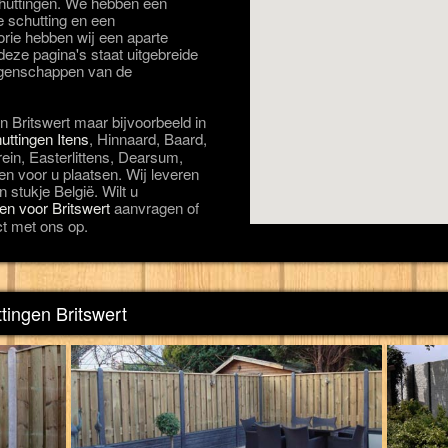
schuttingen. We hebben een
e schutting en een
orie hebben wij een aparte
eze pagina's staat uitgebreide
eigenschappen van de
n Britswert maar bijvoorbeeld in
uttingen Itens
, Hinnaard, Baard,
in, Easterlittens, Dearsum,
n voor u plaatsen. Wij leveren
 stukje België. Wilt u
gen voor Britswert
aanvragen of
t met ons op.
tingen Britswert