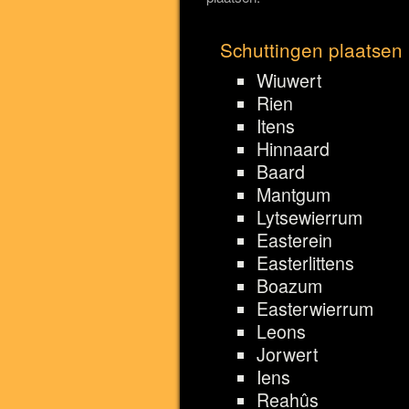
Schuttingen plaatsen 
Wiuwert
Rien
Itens
Hinnaard
Baard
Mantgum
Lytsewierrum
Easterein
Easterlittens
Boazum
Easterwierrum
Leons
Jorwert
Iens
Reahûs