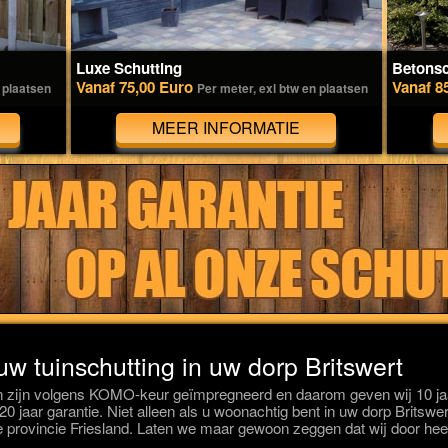
Luxe Schutting
Betonsc
Vanaf 75,00 Euro
Vanaf 8
 plaatsen
Per meter, exl btw en plaatsen
MEER INFORMATIE
uw tuinschutting in uw dorp Britswert
 zijn volgens KOMO-keur geïmpregneerd en daarom geven wij 10 jaa
 20 jaar garantie. Niet alleen als u woonachtig bent in uw dorp Brits
 de provincie Friesland. Laten we maar gewoon zeggen dat wij door he