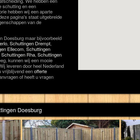
rfafscheiding. We hebben een
e schutting en een
orie hebben wij een aparte
eze pagina's staat uitgebreide
eigenschappen van de
 in Doesburg maar bijvoorbeeld
erlo
,
Schuttingen Drempt
,
gen Ellecom
,
Schuttingen
,
Schuttingen Rha
,
Schuttingen
eeg, kunnen wij een mooie
 Wij leveren door heel Nederland
u vrijblijvend een
offerte
nvragen of heeft u vragen
ttingen Doesburg