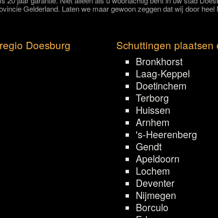
lfs 20 jaar garantie. Niet alleen als u woonachtig bent in uw stad Do
rovincie Gelderland. Laten we maar gewoon zeggen dat wij door heel 
 regio Doesburg
Schuttingen plaatsen 
Bronkhorst
Laag-Keppel
Doetinchem
Terborg
Huissen
Arnhem
's-Heerenberg
Gendt
Apeldoorn
Lochem
Deventer
Nijmegen
Borculo