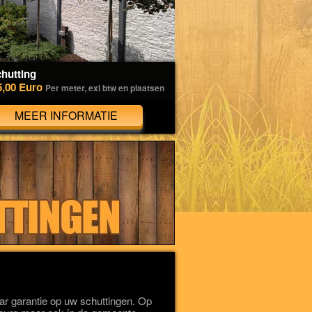
hutting
5,00 Euro
Per meter, exl btw en plaatsen
MEER INFORMATIE
r garantie op uw schuttingen. Op