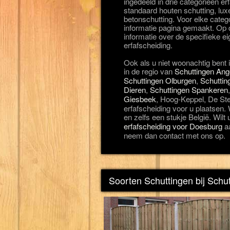
ingedeeld in drie categorieën e
standaard houten schutting, lux
betonschutting. Voor elke categ
informatie pagina gemaakt. Op d
informatie over de specifieke 
erfafscheiding.
Ook als u niet woonachtig bent
in de regio van
Schuttingen Ang
Schuttingen Olburgen
,
Schuttin
Dieren
,
Schuttingen Spankeren
Giesbeek
, Hoog-Keppel, De St
erfafscheiding voor u plaatsen.
en zelfs een stukje België. Wilt 
erfafscheiding voor Doesburg
aa
neem dan contact met ons op.
Soorten Schuttingen bij Schu