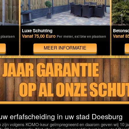
Luxe Schutting
Betonsc
Vanaf 75,00 Euro
Vanaf 8
 plaatsen
Per meter, exl btw en plaatsen
MEER INFORMATIE
 uw erfafscheiding in uw stad Doesburg
 zijn volgens KOMO-keur geïmpregneerd en daarom geven wij 10 jaa