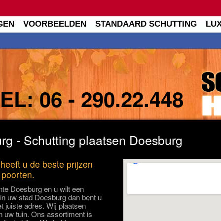
GEN
VOORBEELDEN
STANDAARD SCHUTTING
LU
TEL:
06 - 290.22.448
rg - Schutting plaatsen Doesburg
heeft u de beste prijzen
 poorten.
te Doesburg en u wilt een
 in uw stad Doesburg dan bent u
 juiste adres. Wij plaatsen
n uw tuin. Ons assortiment is