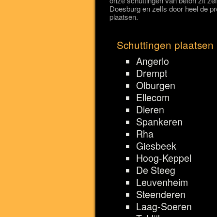
onze schuttingen van beton zit ze
Doesburg en zelfs door heel de p
plaatsen.
Schuttingen plaatsen
Angerlo
Drempt
Olburgen
Ellecom
Dieren
Spankeren
Rha
Giesbeek
Hoog-Keppel
De Steeg
Leuvenheim
Steenderen
Laag-Soeren