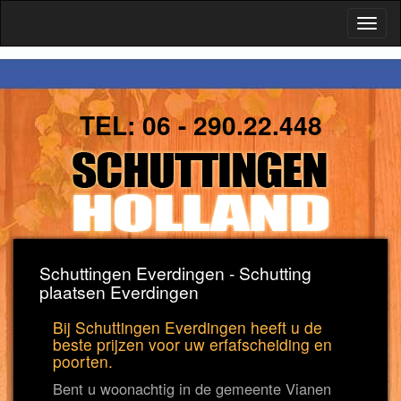
Toggl
naviga
TEL:
06 - 290.22.448
Schuttingen Everdingen - Schutting
plaatsen Everdingen
Bij Schuttingen Everdingen heeft u de
beste prijzen voor uw erfafscheiding en
poorten.
Bent u woonachtig in de gemeente Vianen