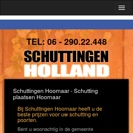
Toggl
naviga
TEL:
06 - 290.22.448
Schuttingen Hoornaar - Schutting
plaatsen Hoornaar
Bij Schuttingen Hoornaar heeft u de
beste prijzen voor uw schutting en
poorten.
Bent u woonachtig in de gemeente