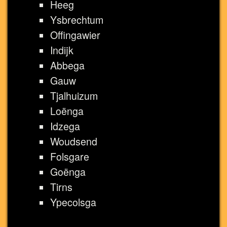
Heeg
Ysbrechtum
Offingawier
Indijk
Abbega
Gauw
Tjalhuizum
Loënga
Idzega
Woudsend
Folsgare
Goënga
Tirns
Ypecolsga