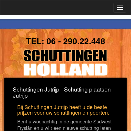
Toggl
naviga
TEL:
06 - 290.22.448
Schuttingen Jutrijp - Schutting plaatsen
Jutrijp
Bij Schuttingen Jutrijp heeft u de beste
prijzen voor uw schuttingen en poorten.
Bent u woonachtig in de gemeente Súdwest-
Fryslân en u wilt een nieuwe schutting laten