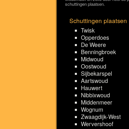
schuttingen plaatsen.
Schuttingen plaatsen
Twisk
Opperdoes
De Weere
Benningbroek
Midwoud
Oostwoud
Sijbekarspel
Aartswoud
Hauwert
Nibbixwoud
Middenmeer
Wognum
Zwaagdijk-West
Wervershoof