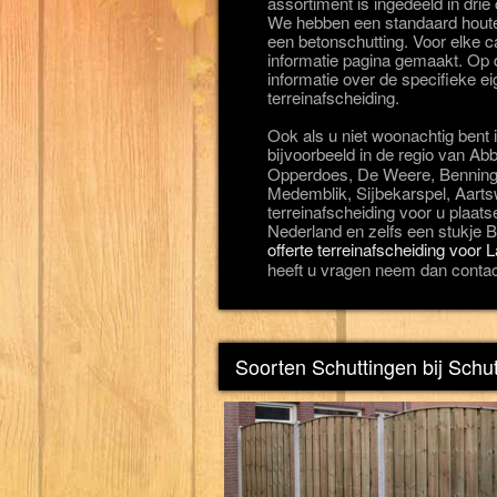
assortiment is ingedeeld in drie
We hebben een standaard houten
een betonschutting. Voor elke c
informatie pagina gemaakt. Op d
informatie over de specifieke 
terreinafscheiding.
Ook als u niet woonachtig ben
bijvoorbeeld in de regio van Ab
Opperdoes, De Weere, Benning
Medemblik, Sijbekarspel, Aart
terreinafscheiding voor u plaats
Nederland en zelfs een stukje Be
offerte terreinafscheiding voor
heeft u vragen neem dan contac
Soorten Schuttingen bij Sch