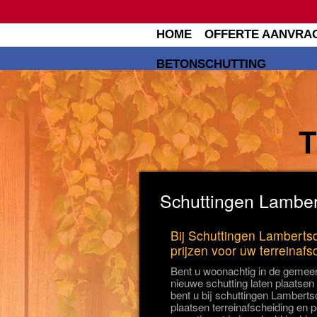
HOME
OFFERTE AANVRA
BETONSCHUTTING
Schuttingen Lamber
Bij Schuttingen Lamberts
prijzen voor uw terreinafs
Bent u woonachtig in de gemeen
nieuwe schutting laten plaatse
bent u bij schuttingen Lamberts
plaatsen terreinafscheiding en p