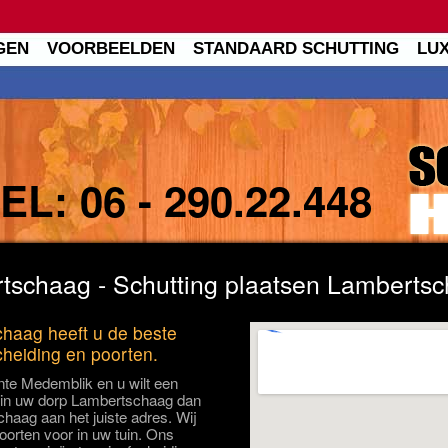
GEN
VOORBEELDEN
STANDAARD SCHUTTING
LU
TEL:
06 - 290.22.448
tschaag - Schutting plaatsen Lamberts
chaag heeft u de beste
cheiding en poorten.
te Medemblik en u wilt een
n in uw dorp Lambertschaag dan
chaag aan het juiste adres. Wij
oorten voor in uw tuin. Ons