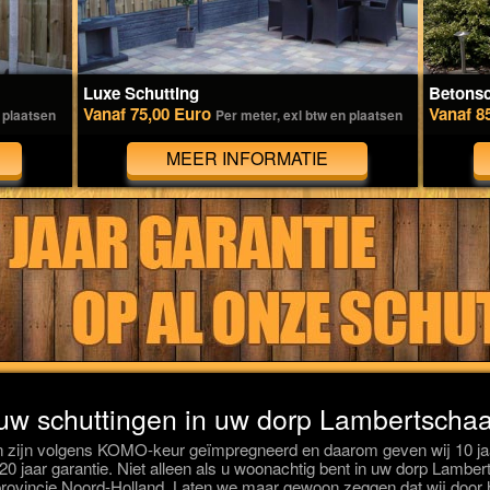
Luxe Schutting
Betonsc
Vanaf 75,00 Euro
Vanaf 8
 plaatsen
Per meter, exl btw en plaatsen
MEER INFORMATIE
 uw schuttingen in uw dorp Lambertscha
 zijn volgens KOMO-keur geïmpregneerd en daarom geven wij 10 jaa
s 20 jaar garantie. Niet alleen als u woonachtig bent in uw dorp Lam
provincie Noord-Holland. Laten we maar gewoon zeggen dat wij door 