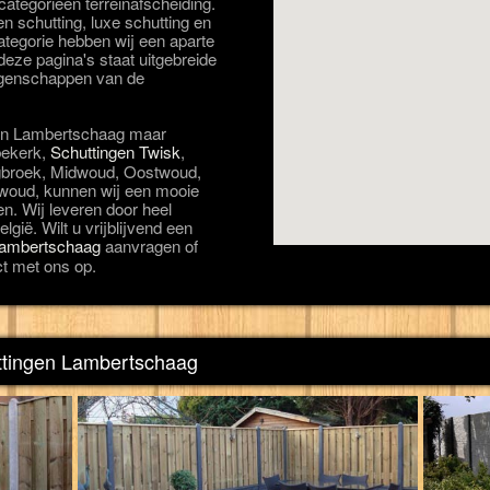
 categorieën terreinafscheiding.
 schutting, luxe schutting en
ategorie hebben wij een aparte
eze pagina's staat uitgebreide
eigenschappen van de
t in Lambertschaag maar
bekerk,
Schuttingen Twisk
,
broek, Midwoud, Oostwoud,
swoud, kunnen wij een mooie
en. Wij leveren door heel
lgië. Wilt u vrijblijvend een
 Lambertschaag
aanvragen of
t met ons op.
uttingen Lambertschaag