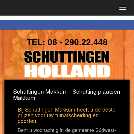
Toggl
naviga
TEL:
06 - 290.22.448
Schuttingen Makkum - Schutting plaatsen
Makkum
Bij Schuttingen Makkum heeft u de beste
prijzen voor uw tuinafscheiding en
poorten.
Bent u woonachtig in de gemeente Súdwest-