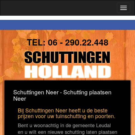
Toggl
naviga
TEL:
06 - 290.22.448
Schuttingen Neer - Schutting plaatsen
Neer
Bij Schuttingen Neer heeft u de beste
prijzen voor uw tuinschutting en poorten.
Bent u woonachtig in de gemeente Leudal
en u wilt een nieuwe schutting laten plaatsen