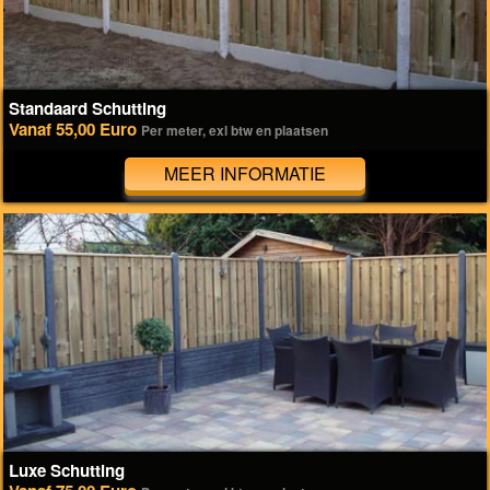
Standaard Schutting
Vanaf 55,00 Euro
Per meter, exl btw en plaatsen
MEER INFORMATIE
Luxe Schutting