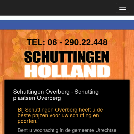
Toggl
naviga
TEL:
06 - 290.22.448
Schuttingen Overberg - Schutting
plaatsen Overberg
Bij Schuttingen Overberg heeft u de
beste prijzen voor uw schutting en
poorten.
Bent u woonachtig in de gemeente Utrechtse