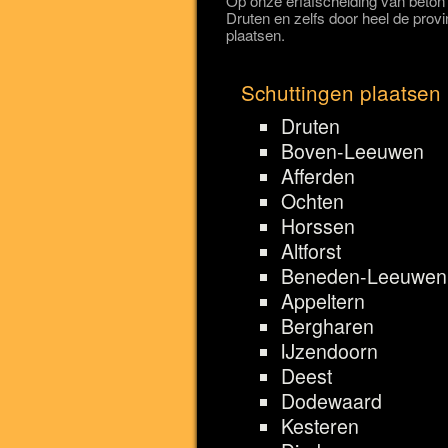
Op onze erfafscheiding van beton z
Druten en zelfs door heel de prov
plaatsen.
Schuttingen plaatsen r
Druten
Boven-Leeuwen
Afferden
Ochten
Horssen
Altforst
Beneden-Leeuwen
Appeltern
Bergharen
IJzendoorn
Deest
Dodewaard
Kesteren