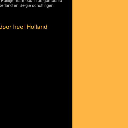
p Puiflijk maar ook in de gemeente
erland en België schuttingen
door heel Holland