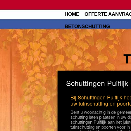
HOME
OFFERTE AANVRA
BETONSCHUTTING
Schuttingen Puiflijk 
Bij Schuttingen Puiflijk he
uw tuinschutting en poort
Bent u woonachtig in de gemeen
schutting laten plaatsen in uw do
schuttingen Puiflijk aan het juis
tuinschutting en poorten voor in