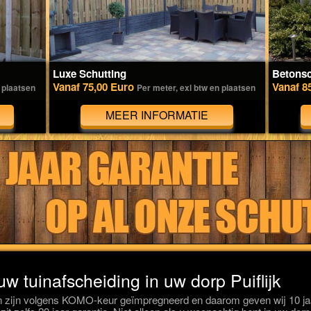
Luxe Schutting
Betonsc
Vanaf 75,00 Euro
Vanaf 8
 plaatsen
Per meter, exl btw en plaatsen
MEER INFORMATIE
uw tuinafscheiding in uw dorp Puiflijk
 zijn volgens KOMO-keur geïmpregneerd en daarom geven wij 10 jaar