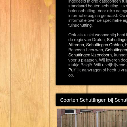
ingedeeld in drie categorieën t
standaard houten schutting, lux
betonschutting. Voor elke categ
informatie pagina gemaakt. Op d
informatie over de specifieke 
tuinschutting.
Ook als u niet woonachtig bent i
de regio van Druten,
Schutting
Afferden
,
Schuttingen Ochten
, 
Beneden-Leeuwen,
Schuttingen
Schuttingen IJzendoorn
, kunnen
voor u plaatsen. Wij leveren do
stukje België. Wilt u vrijblijven
Puiflijk
aanvragen of heeft u vr
op.
Soorten Schuttingen bij Schutt