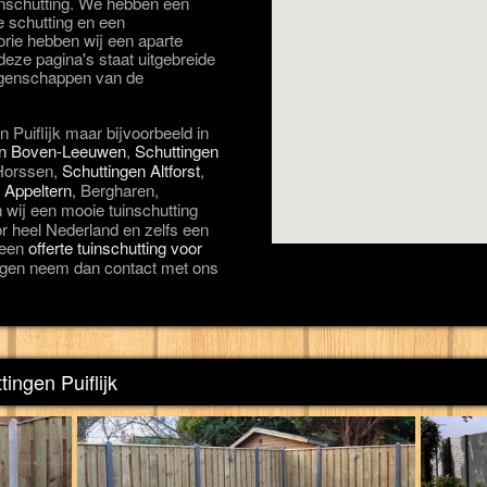
uinschutting. We hebben een
e schutting en een
orie hebben wij een aparte
eze pagina's staat uitgebreide
eigenschappen van de
n Puiflijk maar bijvoorbeeld in
en Boven-Leeuwen
,
Schuttingen
Horssen,
Schuttingen Altforst
,
 Appeltern
, Bergharen,
 wij een mooie tuinschutting
or heel Nederland en zelfs een
d een
offerte tuinschutting voor
agen neem dan contact met ons
ingen Puiflijk