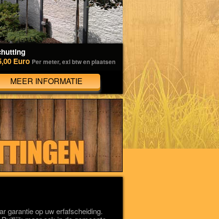
hutting
5,00 Euro
Per meter, exl btw en plaatsen
MEER INFORMATIE
 garantie op uw erfafscheiding.