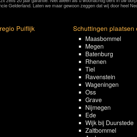
it zelfs 20 jaar garantie. Niet alleen als u woonachtig bent in uw dor
incie Gelderland. Laten we maar gewoon zeggen dat wij door heel Ned
egio Puiflijk
Schuttingen plaatsen 
Maasbommel
Megen
Batenburg
Rhenen
Tiel
Ravenstein
Wageningen
Oss
Grave
Nijmegen
Ede
Wijk bij Duurstede
Zaltbommel