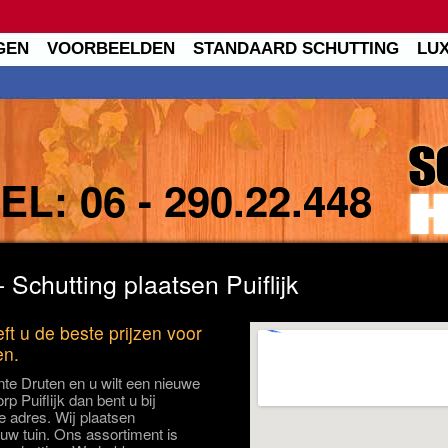
GEN
VOORBEELDEN
STANDAARD SCHUTTING
LU
TEL:
06 - 290.22.448
- Schutting plaatsen Puiflijk
eft u de beste prijzen voor
en.
te Druten en u wilt een nieuwe
rp Puiflijk dan bent u bij
te adres. Wij plaatsen
 uw tuin. Ons assortiment is