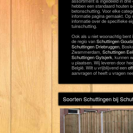
assortiment is ingedeeld in drie
hebben een standaard houten sc
betonschutting. Voor elke categ
informatie pagina gemaakt. Op d
informatie over de specifieke 
tuinschutting.
Ook als u niet woonachtig bent 
de regio van
Schuttingen Goud
Schuttingen Driebruggen
, Bosk
Zwammerdam,
Schuttingen Ee
Schuttingen Gytsjerk
, kunnen w
u plaatsen. Wij leveren door he
België. Wilt u vrijblijvend een
of
aanvragen of heeft u vragen ne
Soorten Schuttingen bij Schu