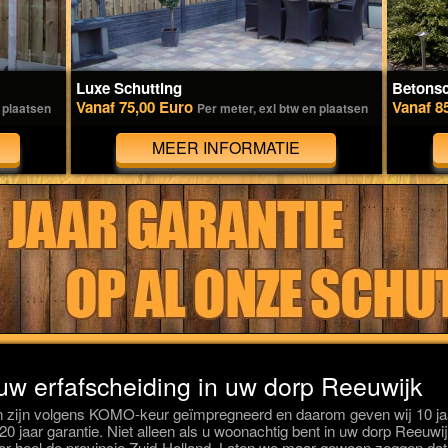
Luxe Schutting
Betonsc
Vanaf 75,00 Euro
Vanaf 8
 plaatsen
Per meter, exl btw en plaatsen
MEER INFORMATIE
 uw erfafscheiding in uw dorp Reeuwijk
 zijn volgens KOMO-keur geïmpregneerd en daarom geven wij 10 jaa
 20 jaar garantie. Niet alleen als u woonachtig bent in uw dorp Reeu
r heel de provincie Zuid-Holland. Laten we maar gewoon zeggen dat 