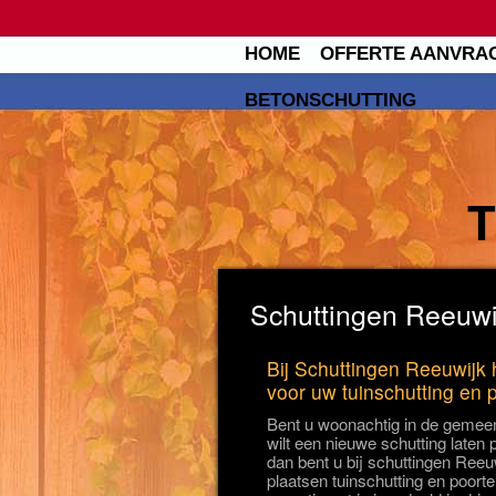
HOME
OFFERTE AANVRA
BETONSCHUTTING
Schuttingen Reeuwij
Bij Schuttingen Reeuwijk h
voor uw tuinschutting en 
Bent u woonachtig in de gemee
wilt een nieuwe schutting laten
dan bent u bij schuttingen Reeuw
plaatsen tuinschutting en poorte