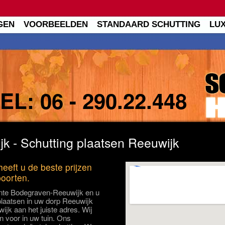
GEN
VOORBEELDEN
STANDAARD SCHUTTING
LU
TEL:
06 - 290.22.448
k - Schutting plaatsen Reeuwijk
eeft u de beste prijzen
poorten.
nte Bodegraven-Reeuwijk en u
 plaatsen in uw dorp Reeuwijk
ijk aan het juiste adres. Wij
n voor in uw tuin. Ons