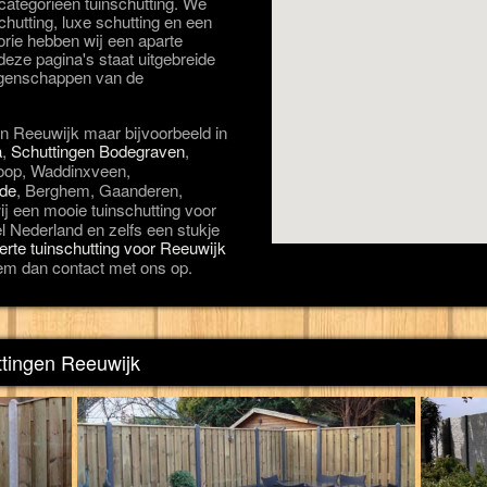
 categorieën tuinschutting. We
hutting, luxe schutting en een
orie hebben wij een aparte
eze pagina's staat uitgebreide
eigenschappen van de
in Reeuwijk maar bijvoorbeeld in
a
,
Schuttingen Bodegraven
,
oop, Waddinxveen,
lde
, Berghem, Gaanderen,
ij een mooie tuinschutting voor
el Nederland en zelfs een stukje
ferte tuinschutting voor Reeuwijk
em dan contact met ons op.
ttingen Reeuwijk