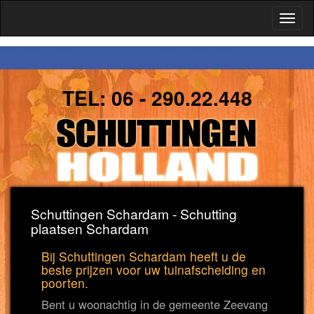
Toggl
naviga
TEL:
06 - 290.22.448
Schuttingen Schardam - Schutting
plaatsen Schardam
Bij Schuttingen Schardam heeft u de
beste prijzen voor uw tuinafscheiding en
poorten.
Bent u woonachtig in de gemeente Zeevang