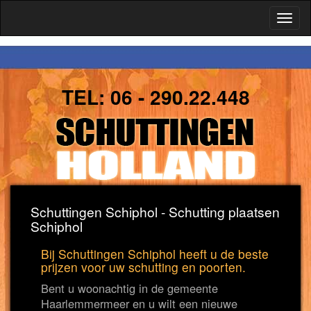
Toggl
naviga
TEL:
06 - 290.22.448
Schuttingen Schiphol - Schutting plaatsen
Schiphol
Bij Schuttingen Schiphol heeft u de beste
prijzen voor uw schutting en poorten.
Bent u woonachtig in de gemeente
Haarlemmermeer en u wilt een nieuwe