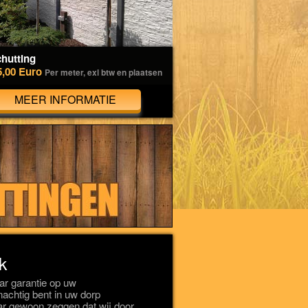
hutting
5,00 Euro
Per meter, exl btw en plaatsen
MEER INFORMATIE
k
r garantie op uw
onachtig bent in uw dorp
r gewoon zeggen dat wij door