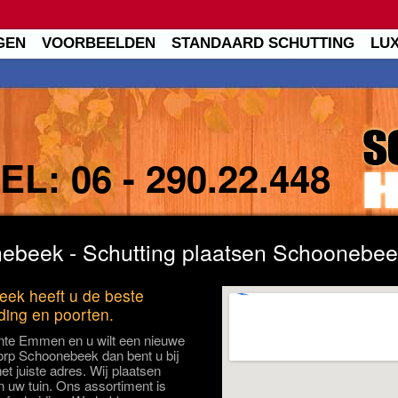
GEN
VOORBEELDEN
STANDAARD SCHUTTING
LU
TEL:
06 - 290.22.448
ebeek - Schutting plaatsen Schoonebee
eek heeft u de beste
iding en poorten.
nte Emmen en u wilt een nieuwe
dorp Schoonebeek dan bent u bij
t juiste adres. Wij plaatsen
n uw tuin. Ons assortiment is