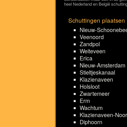
heel Nederland en België schuttin
Schuttingen plaatsen
Nieuw-Schoonebe
Veenoord
Zandpol
Weiteveen
Erica
Nieuw-Amsterdam
Stieltjeskanaal
Klazienaveen
Holsloot
Zwartemeer
Erm
Wachtum
Klazienaveen-Noo
Diphoorn