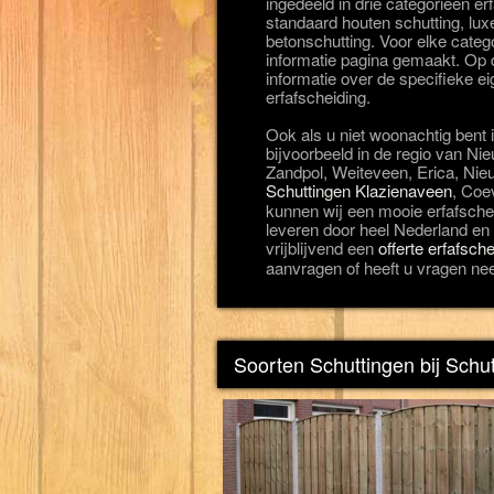
ingedeeld in drie categorieën e
standaard houten schutting, lux
betonschutting. Voor elke categ
informatie pagina gemaakt. Op d
informatie over de specifieke 
erfafscheiding.
Ook als u niet woonachtig ben
bijvoorbeeld in de regio van N
Zandpol, Weiteveen, Erica, Nie
Schuttingen Klazienaveen
, Coe
kunnen wij een mooie erfafschei
leveren door heel Nederland en z
vrijblijvend een
offerte erfafsc
aanvragen of heeft u vragen ne
Soorten Schuttingen bij Sch