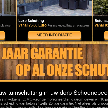
Luxe Schutting
Betonsc
Vanaf 75,00 Euro
Vanaf 8
 plaatsen
Per meter, exl btw en plaatsen
MEER INFORMATIE
 uw tuinschutting in uw dorp Schoonebee
n zijn volgens KOMO-keur geïmpregneerd en daarom geven wij 10 jaa
afscheiding van beton zit zelfs 20 jaar garantie. Niet alleen als u wo
ente Emmen en zelfs door heel de provincie Drenthe. Laten we maa