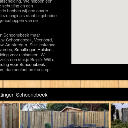
rfafscheiding. We hebben een
e schutting en een
orie hebben wij een aparte
eze pagina's staat uitgebreide
eigenschappen van de
t in Schoonebeek maar
ieuw-Schoonebeek, Veenoord,
uw-Amsterdam, Stieltjeskanaal,
vorden,
Schuttingen Holsloot
,
ding voor u plaatsen. Wij
elfs een stukje België. Wilt u
heiding voor Schoonebeek
em dan contact met ons op.
uttingen Schoonebeek