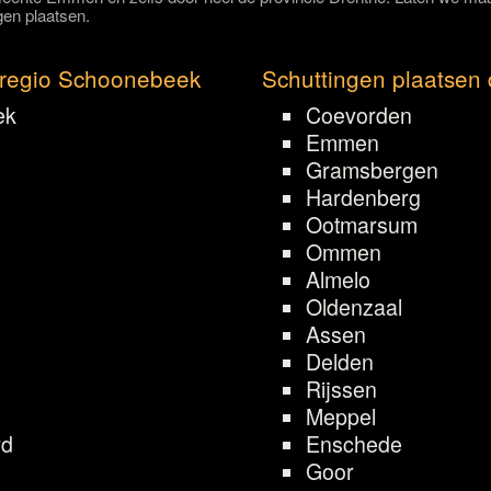
gen plaatsen.
 regio Schoonebeek
Schuttingen plaatsen 
ek
Coevorden
Emmen
Gramsbergen
Hardenberg
Ootmarsum
Ommen
Almelo
Oldenzaal
Assen
Delden
Rijssen
Meppel
rd
Enschede
Goor