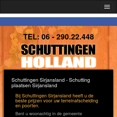
Toggl
naviga
TEL:
06 - 290.22.448
Schuttingen Sirjansland - Schutting
plaatsen Sirjansland
Bij Schuttingen Sirjansland heeft u de
beste prijzen voor uw terreinafscheiding
en poorten.
Bent u woonachtig in de gemeente