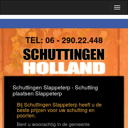
Toggl
naviga
TEL:
06 - 290.22.448
Schuttingen Slappeterp - Schutting
plaatsen Slappeterp
Bij Schuttingen Slappeterp heeft u de
beste prijzen voor uw schutting en
poorten.
Bent u woonachtig in de gemeente