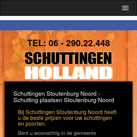
Toggl
naviga
TEL:
06 - 290.22.448
Schuttingen Stoutenburg Noord -
Schutting plaatsen Stoutenburg Noord
Bij Schuttingen Stoutenburg Noord heeft
u de beste prijzen voor uw schuttingen
en poorten.
Bent u woonachtig in de gemeente