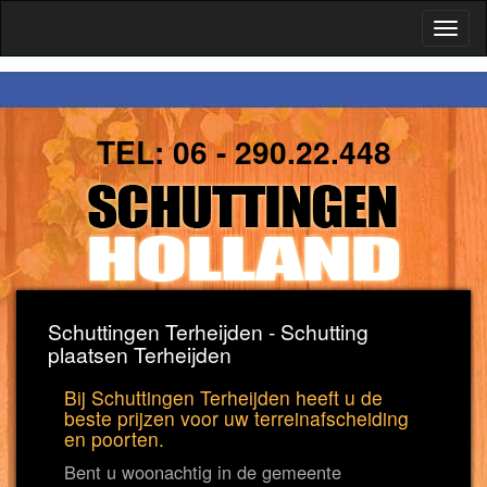
Toggl
naviga
TEL:
06 - 290.22.448
Schuttingen Terheijden - Schutting
plaatsen Terheijden
Bij Schuttingen Terheijden heeft u de
beste prijzen voor uw terreinafscheiding
en poorten.
Bent u woonachtig in de gemeente