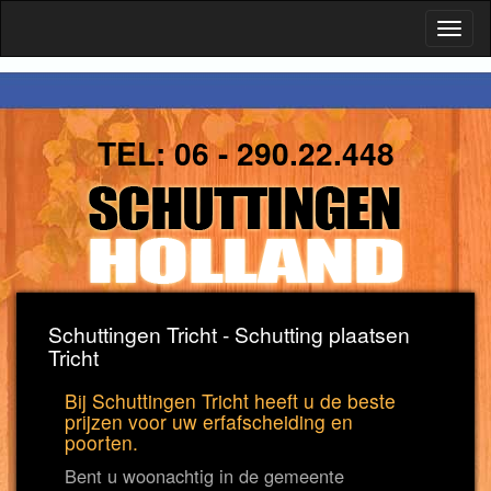
Toggl
naviga
TEL:
06 - 290.22.448
Schuttingen Tricht - Schutting plaatsen
Tricht
Bij Schuttingen Tricht heeft u de beste
prijzen voor uw erfafscheiding en
poorten.
Bent u woonachtig in de gemeente