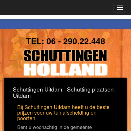
Toggl
naviga
TEL:
06 - 290.22.448
Schuttingen Uitdam - Schutting plaatsen
Uitdam
Bij Schuttingen Uitdam heeft u de beste
prijzen voor uw tuinafscheiding en
poorten.
Bent u woonachtig in de gemeente