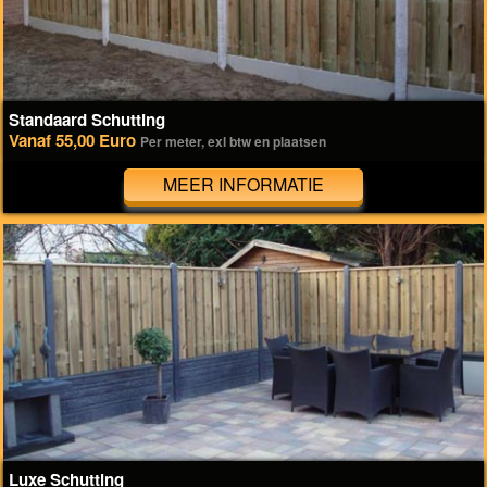
Standaard Schutting
Vanaf 55,00 Euro
Per meter, exl btw en plaatsen
MEER INFORMATIE
Luxe Schutting