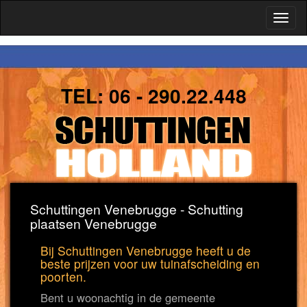
Toggl
naviga
TEL:
06 - 290.22.448
Schuttingen Venebrugge - Schutting
plaatsen Venebrugge
Bij Schuttingen Venebrugge heeft u de
beste prijzen voor uw tuinafscheiding en
poorten.
Bent u woonachtig in de gemeente