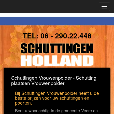
Toggl
naviga
TEL:
06 - 290.22.448
Schuttingen Vrouwenpolder - Schutting
plaatsen Vrouwenpolder
Bij Schuttingen Vrouwenpolder heeft u de
beste prijzen voor uw schuttingen en
poorten.
Bent u woonachtig in de gemeente Veere en