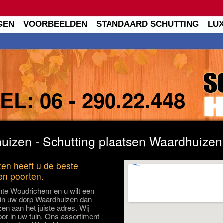
GEN
VOORBEELDEN
STANDAARD SCHUTTING
LU
TEL:
06 - 290.22.448
uizen - Schutting plaatsen Waardhuizen
en heeft u de beste
 en poorten.
nte Woudrichem en u wilt een
n in uw dorp Waardhuizen dan
en aan het juiste adres. Wij
oor in uw tuin. Ons assortiment