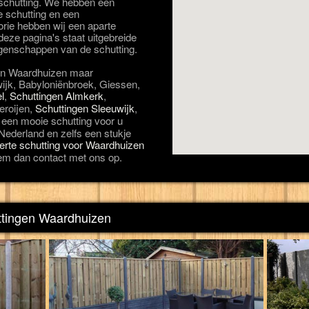
n schutting. We hebben een
e schutting en een
orie hebben wij een aparte
eze pagina's staat uitgebreide
igenschappen van de schutting.
 in Waardhuizen maar
twijk, Babyloniënbroek, Giessen,
l
,
Schuttingen Almkerk
,
eroijen,
Schuttingen Sleeuwijk
,
 een mooie schutting voor u
 Nederland en zelfs een stukje
ferte schutting voor Waardhuizen
em dan contact met ons op.
uttingen Waardhuizen