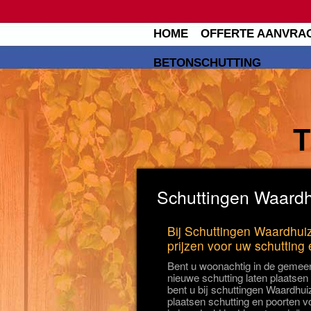
HOME
OFFERTE AANVRA
BETONSCHUTTING
Schuttingen Waardh
Bij Schuttingen Waardhuiz
prijzen voor uw schutting
Bent u woonachtig in de gemee
nieuwe schutting laten plaatse
bent u bij schuttingen Waardhuiz
plaatsen schutting en poorten v