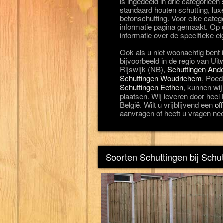
is ingedeeld in drie categorieë
standaard houten schutting, lux
betonschutting. Voor elke categ
informatie pagina gemaakt. Op d
informatie over de specifieke e
Ook als u niet woonachtig bent
bijvoorbeeld in de regio van Ui
Rijswijk (NB),
Schuttingen Ande
Schuttingen Woudrichem
, Poed
Schuttingen Eethen
, kunnen wij
plaatsen. Wij leveren door heel
België. Wilt u vrijblijvend een
of
aanvragen of heeft u vragen ne
Soorten Schuttingen bij Sch