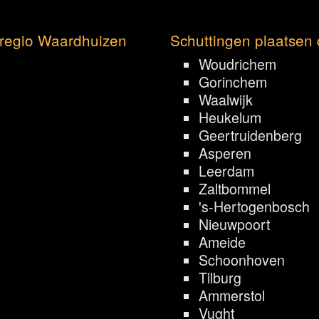
 regio Waardhuizen
Schuttingen plaatsen 
Woudrichem
Gorinchem
Waalwijk
Heukelum
Geertruidenberg
Asperen
Leerdam
Zaltbommel
's-Hertogenbosch
Nieuwpoort
Ameide
Schoonhoven
Tilburg
Ammerstol
Vught