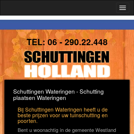
Toggl
naviga
TEL:
06 - 290.22.448
Schuttingen Wateringen - Schutting
plaatsen Wateringen
Bij Schuttingen Wateringen heeft u de
beste prijzen voor uw tuinschutting en
poorten.
Bent u woonachtig in de gemeente Westland