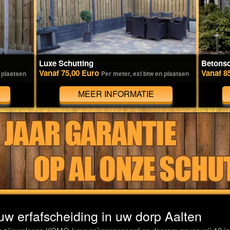
Luxe Schutting
Betonsc
Vanaf 75,00 Euro
Vanaf 8
 plaatsen
Per meter, exl btw en plaatsen
MEER INFORMATIE
 uw erfafscheiding in uw dorp Aalten