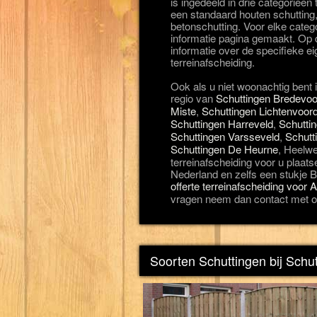
is ingedeeld in drie categorieën
een standaard houten schutting,
betonschutting. Voor elke categ
informatie pagina gemaakt. Op d
informatie over de specifieke 
terreinafscheiding.
Ook als u niet woonachtig bent 
regio van
Schuttingen Bredevoo
Miste
,
Schuttingen Lichtenvoor
Schuttingen Harreveld
,
Schutti
Schuttingen Varsseveld
,
Schutt
Schuttingen De Heurne
, Heelw
terreinafscheiding voor u plaats
Nederland en zelfs een stukje Be
offerte terreinafscheiding voor A
vragen neem dan contact met o
Soorten Schuttingen bij Schu