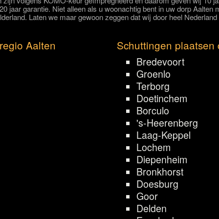
 zijn volgens KOMO-keur geïmpregneerd en daarom geven wij 10 jaa
 20 jaar garantie. Niet alleen als u woonachtig bent in uw dorp Aalte
elderland. Laten we maar gewoon zeggen dat wij door heel Nederland 
regio Aalten
Schuttingen plaatsen 
Bredevoort
Groenlo
Terborg
Doetinchem
Borculo
's-Heerenberg
Laag-Keppel
Lochem
Diepenheim
Bronkhorst
Doesburg
Goor
Delden