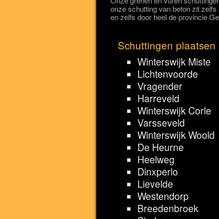
Onze grenen en vuren schuttingen
onze schutting van beton zit zelfs
en zelfs door heel de provincie G
Schuttingen plaatsen 
Winterswijk Miste
Lichtenvoorde
Vragender
Harreveld
Winterswijk Corle
Varsseveld
Winterswijk Woold
De Heurne
Heelweg
Dinxperlo
Lievelde
Westendorp
Breedenbroek