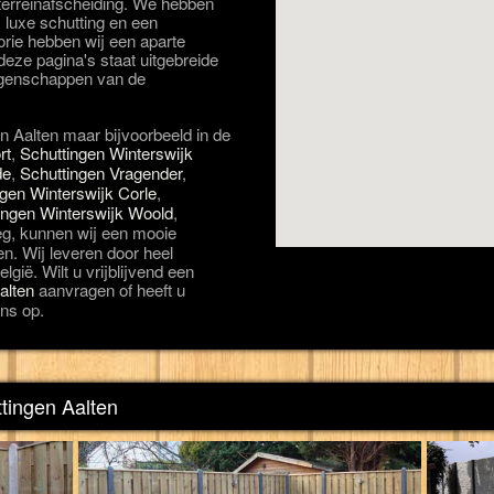
 terreinafscheiding. We hebben
 luxe schutting en een
orie hebben wij een aparte
eze pagina's staat uitgebreide
eigenschappen van de
in Aalten maar bijvoorbeeld in de
rt
,
Schuttingen Winterswijk
de
,
Schuttingen Vragender
,
ngen Winterswijk Corle
,
ingen Winterswijk Woold
,
eg, kunnen wij een mooie
en. Wij leveren door heel
lgië. Wilt u vrijblijvend een
alten
aanvragen of heeft u
ns op.
ttingen Aalten