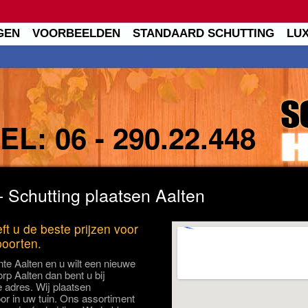
GEN
VOORBEELDEN
STANDAARD SCHUTTING
LU
TEL:
06 - 290.22.448
- Schutting plaatsen Aalten
ft u de beste prijzen voor
poorten.
te Aalten en u wilt een nieuwe
orp Aalten dan bent u bij
e adres. Wij plaatsen
oor in uw tuin. Ons assortiment