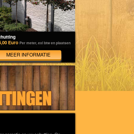
hutting
5,00 Euro
Per meter, exl btw en plaatsen
MEER INFORMATIE