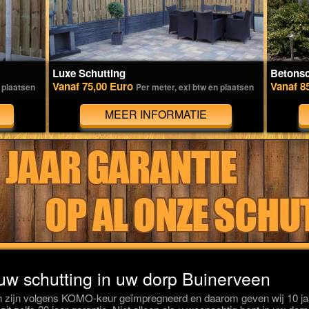
Luxe Schutting
Betonsc
Vanaf 75,00 Euro
Vanaf 8
 plaatsen
Per meter, exl btw en plaatsen
MEER INFORMATIE
 uw schutting in uw dorp Buinerveen
 zijn volgens KOMO-keur geïmpregneerd en daarom geven wij 10 jaar