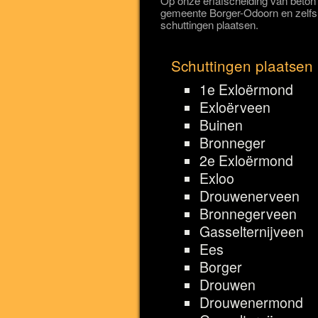
Op onze erfafscheiding van beton z
gemeente Borger-Odoorn en zelfs 
schuttingen plaatsen.
Schuttingen plaatsen
1e Exloërmond
Exloërveen
Buinen
Bronneger
2e Exloërmond
Exloo
Drouwenerveen
Bronnegerveen
Gasselternijveen
Ees
Borger
Drouwen
Drouwenermond