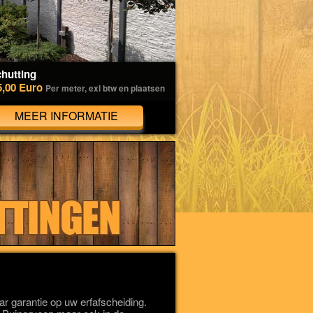
hutting
5,00 Euro
Per meter, exl btw en plaatsen
MEER INFORMATIE
 garantie op uw erfafscheiding.