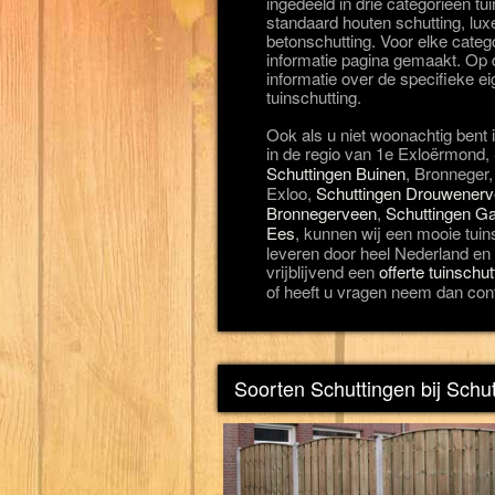
ingedeeld in drie categorieën t
standaard houten schutting, lux
betonschutting. Voor elke categ
informatie pagina gemaakt. Op d
informatie over de specifieke 
tuinschutting.
Ook als u niet woonachtig bent 
in de regio van 1e Exloërmond,
Schuttingen Buinen
, Bronneger
Exloo,
Schuttingen Drouwener
Bronnegerveen
,
Schuttingen Ga
Ees
, kunnen wij een mooie tuin
leveren door heel Nederland en z
vrijblijvend een
offerte tuinschu
of heeft u vragen neem dan con
Soorten Schuttingen bij Schu