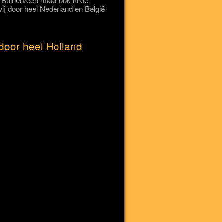
rp Buinerveen maar ook in de
j door heel Nederland en België
door heel Holland