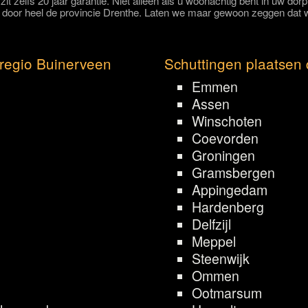
it zelfs 20 jaar garantie. Niet alleen als u woonachtig bent in uw do
door heel de provincie Drenthe. Laten we maar gewoon zeggen dat wi
 regio Buinerveen
Schuttingen plaatsen 
Emmen
Assen
Winschoten
Coevorden
Groningen
Gramsbergen
Appingedam
Hardenberg
Delfzijl
Meppel
Steenwijk
Ommen
Ootmarsum