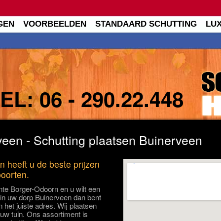
GEN
VOORBEELDEN
STANDAARD SCHUTTING
LU
TEL:
06 - 290.22.448
veen - Schutting plaatsen Buinerveen
n heeft u de beste prijzen
poorten.
te Borger-Odoorn en u wilt een
 in uw dorp Buinerveen dan bent
 het juiste adres. Wij plaatsen
 uw tuin. Ons assortiment is