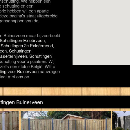
uinschutting. We hebben een
e schutting en een
orie hebben wij een aparte
eze pagina's staat uitgebreide
eigenschappen van de
in Buinerveen maar bijvoorbeeld
Schuttingen Exloërveen
,
,
Schuttingen 2e Exloërmond
,
veen
,
Schuttingen
sselternijveen
,
Schuttingen
schutting voor u plaatsen. Wij
elfs een stukje België. Wilt u
tting voor Buinerveen
aanvragen
tact met ons op.
ttingen Buinerveen