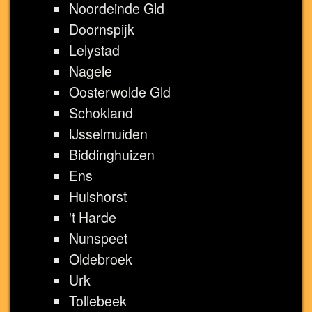
Noordeinde Gld
Doornspijk
Lelystad
Nagele
Oosterwolde Gld
Schokland
IJsselmuiden
Biddinghuizen
Ens
Hulshorst
't Harde
Nunspeet
Oldebroek
Urk
Tollebeek