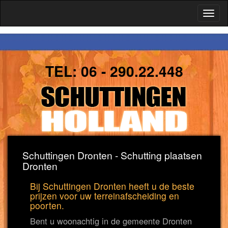
Toggl
naviga
TEL:
06 - 290.22.448
Schuttingen Dronten - Schutting plaatsen
Dronten
Bij Schuttingen Dronten heeft u de beste
prijzen voor uw terreinafscheiding en
poorten.
Bent u woonachtig in de gemeente Dronten