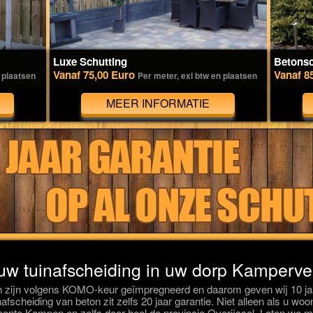
Luxe Schutting
Betonsc
Vanaf 75,00 Euro
Vanaf 8
 plaatsen
Per meter, exl btw en plaatsen
MEER INFORMATIE
 uw tuinafscheiding in uw dorp Kamperv
n zijn volgens KOMO-keur geïmpregneerd en daarom geven wij 10 jaa
afscheiding van beton zit zelfs 20 jaar garantie. Niet alleen als u wo
nte Kampen en zelfs door heel de provincie Overijssel. Laten we m