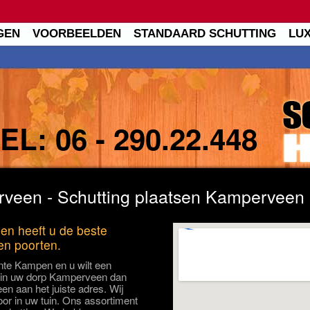
GEN
VOORBEELDEN
STANDAARD SCHUTTING
LU
TEL:
06 - 290.22.448
veen - Schutting plaatsen Kamperveen
en heeft u de beste
 en poorten.
nte Kampen en u wilt een
n in uw dorp Kamperveen dan
en aan het juiste adres. Wij
oor in uw tuin. Ons assortiment