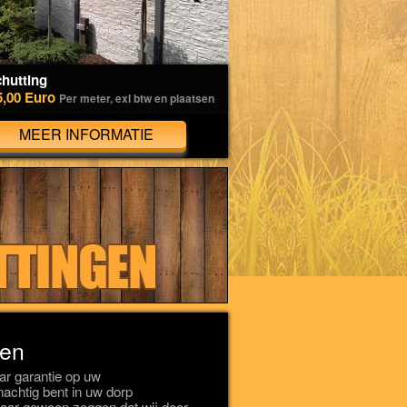
hutting
5,00 Euro
Per meter, exl btw en plaatsen
MEER INFORMATIE
een
r garantie op uw
onachtig bent in uw dorp
aar gewoon zeggen dat wij door