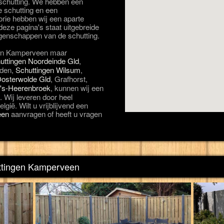
n schutting. We hebben een
e schutting en een
orie hebben wij een aparte
eze pagina's staat uitgebreide
igenschappen van de schutting.
t in Kamperveen maar
uttingen Noordeinde Gld
,
iden,
Schuttingen Wilsum
,
Oosterwolde Gld
, Grafhorst,
 's-Heerenbroek
, kunnen wij een
. Wij leveren door heel
lgië. Wilt u vrijblijvend een
een
aanvragen of heeft u vragen
uttingen Kamperveen