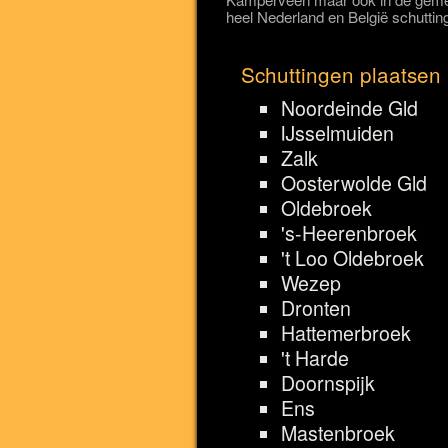
heel Nederland en België schuttin
Schuttingen plaatsen
Noordeinde Gld
IJsselmuiden
Zalk
Oosterwolde Gld
Oldebroek
's-Heerenbroek
't Loo Oldebroek
Wezep
Dronten
Hattemerbroek
't Harde
Doornspijk
Ens
Mastenbroek