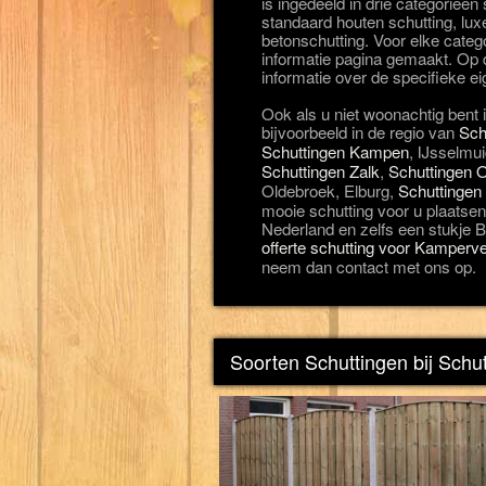
is ingedeeld in drie categorieë
standaard houten schutting, lux
betonschutting. Voor elke categ
informatie pagina gemaakt. Op d
informatie over de specifieke e
Ook als u niet woonachtig ben
bijvoorbeeld in de regio van
Sch
Schuttingen Kampen
, IJsselmu
Schuttingen Zalk
,
Schuttingen 
Oldebroek, Elburg,
Schuttingen
mooie schutting voor u plaatsen
Nederland en zelfs een stukje Be
offerte schutting voor Kamperv
neem dan contact met ons op.
Soorten Schuttingen bij Sch