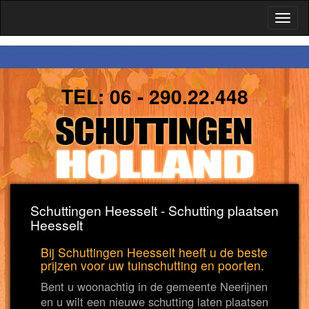
Toggl
naviga
TEL:
06 - 290.22.448
Schuttingen Heesselt - Schutting plaatsen
Heesselt
Bij Schuttingen Heesselt heeft u de beste
prijzen voor uw tuinschutting en poorten.
Bent u woonachtig in de gemeente Neerijnen
en u wilt een nieuwe schutting laten plaatsen