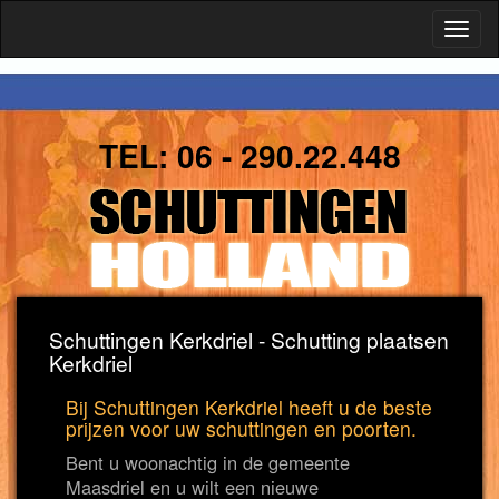
Toggl
naviga
TEL:
06 - 290.22.448
Schuttingen Kerkdriel - Schutting plaatsen
Kerkdriel
Bij Schuttingen Kerkdriel heeft u de beste
prijzen voor uw schuttingen en poorten.
Bent u woonachtig in de gemeente
Maasdriel en u wilt een nieuwe