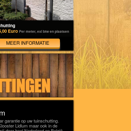
hutting
5,00 Euro
Per meter, exl btw en plaatsen
MEER INFORMATIE
um
 garantie op uw tuinschutting.
 Klooster Lidlum maar ook in de
ij door heel Nederland en België