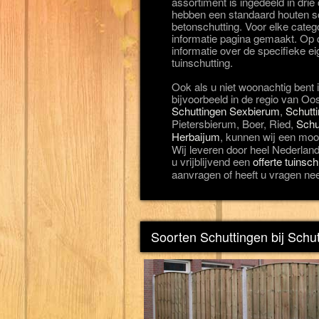
assortiment is ingedeeld in drie
hebben een standaard houten sc
betonschutting. Voor elke categ
informatie pagina gemaakt. Op d
informatie over de specifieke 
tuinschutting.
Ook als u niet woonachtig bent 
bijvoorbeeld in de regio van 
Schuttingen Sexbierum
,
Schutt
Pietersbierum, Boer, Ried,
Schu
Herbaijum
, kunnen wij een mooi
Wij leveren door heel Nederland 
u vrijblijvend een
offerte tuinsc
aanvragen of heeft u vragen ne
Soorten Schuttingen bij Schu