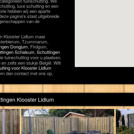
 categorieën tuinschutting. We
hutting, luxe schutting en een
orie hebben wij een aparte
eze pagina's staat uitgebreide
eigenschappen van de
in Klooster Lidlum maar
Oosterbierum, Tzummarum,
ingen Dongjum
, Firdgum,
ttingen Schalsum
,
Schuttingen
e tuinschutting voor u plaatsen.
en zelfs een stukje België. Wilt
hutting voor Klooster Lidlum
em dan contact met ons op.
ttingen Klooster Lidlum