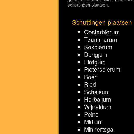
schuttingen plaatsen.
Schuttingen plaatsen 
Oosterbierum
Tzummarum
Sexbierum
Dongjum
Firdgum
Pietersbierum
Boer
Ried
Schalsum
Herbaijum
Wijnaldum
Peins
Midlum
Minnertsga