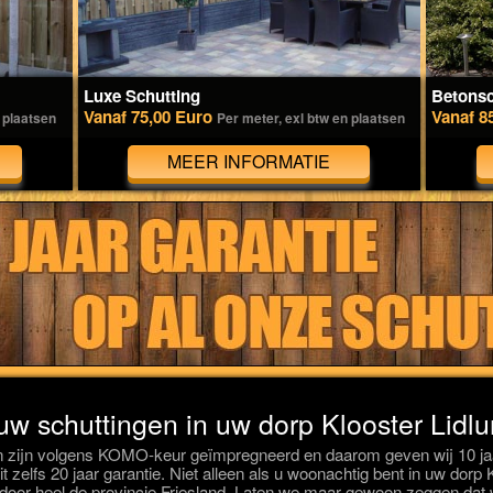
Luxe Schutting
Betonsc
Vanaf 75,00 Euro
Vanaf 8
 plaatsen
Per meter, exl btw en plaatsen
MEER INFORMATIE
 uw schuttingen in uw dorp Klooster Lidl
 zijn volgens KOMO-keur geïmpregneerd en daarom geven wij 10 jaar
t zelfs 20 jaar garantie. Niet alleen als u woonachtig bent in uw dorp
door heel de provincie Friesland. Laten we maar gewoon zeggen dat w