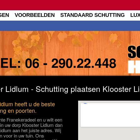
GEN
VOORBEELDEN
STANDAARD SCHUTTING
LU
TEL:
06 - 290.22.448
r Lidlum - Schutting plaatsen Klooster L
Lidlum heeft u de beste
ing en poorten.
te Franekeradeel en u wilt een
 in uw dorp Klooster Lidlum dan
Lidlum aan het juiste adres. Wij
n voor in uw tuin. Ons