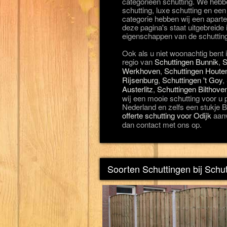
categorieën schutting. We heb
schutting, luxe schutting en een
categorie hebben wij een apart
deze pagina's staat uitgebreide 
eigenschappen van de schuttin
Ook als u niet woonachtig bent 
regio van
Schuttingen Bunnik
,
S
Werkhoven
,
Schuttingen Houte
Rijsenburg
,
Schuttingen 't Goy
,
Austerlitz
,
Schuttingen Bilthove
wij een mooie schutting voor u 
Nederland en zelfs een stukje Be
offerte schutting voor Odijk
aanv
dan contact met ons op.
Soorten Schuttingen bij Schut