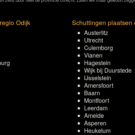
regio Odijk
Schuttingen plaatsen 
Austerlitz
Utrecht
Culemborg
Vianen
burg
Hagestein
Wijk bij Duurstede
IJsselstein
Amersfoort
Baarn
Montfoort
Leerdam
Ameide
Asperen
Heukelum