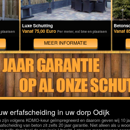
Luxe Schutting
Betonsc
Vanaf 75,00 Euro
Vanaf 8
 plaatsen
Per meter, exl btw en plaatsen
MEER INFORMATIE
uw erfafscheiding in uw dorp Odijk
n zijn volgens KOMO-keur geïmpregneerd en daarom geven wij 10 jaa
afscheiding van beton zit zelfs 20 jaar garantie. Niet alleen als u wo
n zelfs door heel de provincie Utrecht. Laten we maar gewoon zegge