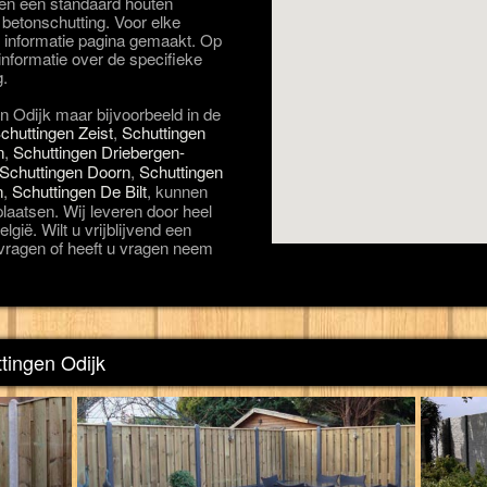
ben een standaard houten
 betonschutting. Voor elke
e informatie pagina gemaakt. Op
informatie over de specifieke
g.
in Odijk maar bijvoorbeeld in de
chuttingen Zeist
,
Schuttingen
n
,
Schuttingen Driebergen-
Schuttingen Doorn
,
Schuttingen
n
,
Schuttingen De Bilt
, kunnen
plaatsen. Wij leveren door heel
lgië. Wilt u vrijblijvend een
ragen of heeft u vragen neem
tingen Odijk