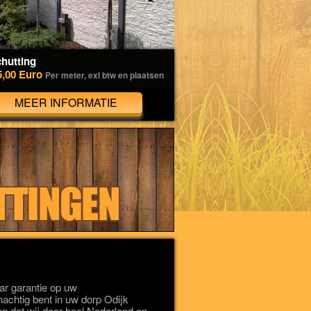
hutting
5,00 Euro
Per meter, exl btw en plaatsen
MEER INFORMATIE
r garantie op uw
onachtig bent in uw dorp Odijk
n dat wij door heel Nederland en