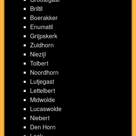
Briltil
Boerakker
Enumatil
Grijpskerk
Zuidhorn
Niezijl
Tolbert
Noordhorn
Lutjegast
Lettelbert
Midwolde
Lucaswolde
Niebert
Den Horn
Leek