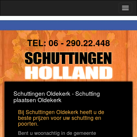
Toggl
naviga
TEL:
06 - 290.22.448
Schuttingen Oldekerk - Schutting
plaatsen Oldekerk
Bij Schuttingen Oldekerk heeft u de
beste prijzen voor uw schutting en
poorten.
Bent u woonachtig in de gemeente