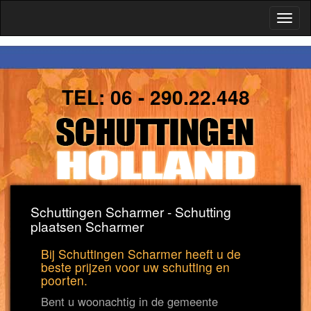
Toggl
naviga
TEL:
06 - 290.22.448
Schuttingen Scharmer - Schutting
plaatsen Scharmer
Bij Schuttingen Scharmer heeft u de
beste prijzen voor uw schutting en
poorten.
Bent u woonachtig in de gemeente