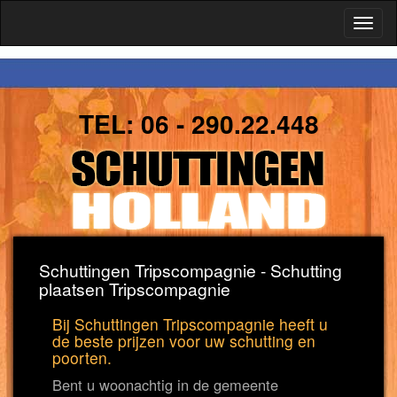
Toggl
naviga
TEL:
06 - 290.22.448
Schuttingen Tripscompagnie - Schutting
plaatsen Tripscompagnie
Bij Schuttingen Tripscompagnie heeft u
de beste prijzen voor uw schutting en
poorten.
Bent u woonachtig in de gemeente