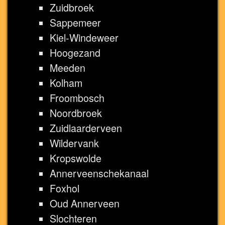
Zuidbroek
Sappemeer
Kiel-Windeweer
Hoogezand
Meeden
Kolham
Froombosch
Noordbroek
Zuidlaarderveen
Wildervank
Kropswolde
Annerveenschekanaal
Foxhol
Oud Annerveen
Slochteren