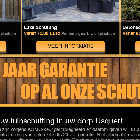
Luxe Schutting
Betonsc
Vanaf 75,00 Euro
Vanaf 8
 plaatsen
Per meter, exl btw en plaatsen
MEER INFORMATIE
 uw tuinschutting in uw dorp Usquert
n zijn volgens KOMO-keur geïmpregneerd en daarom geven wij 10 jaa
nafscheiding van beton zit zelfs 20 jaar garantie. Niet alleen als u wo
d en zelfs door heel de provincie Groningen. Laten we maar gewoon