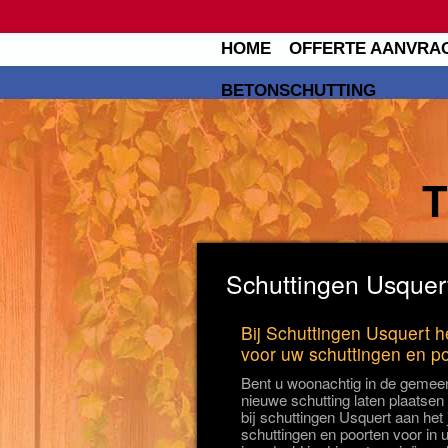
HOME
OFFERTE AANVRA
BETONSCHUTTING
Schuttingen Usquert
Bij Schuttingen Usquert he
voor uw schuttingen en p
Bent u woonachtig in de gemee
nieuwe schutting laten plaatsen
bij schuttingen Usquert aan het 
schuttingen en poorten voor in 