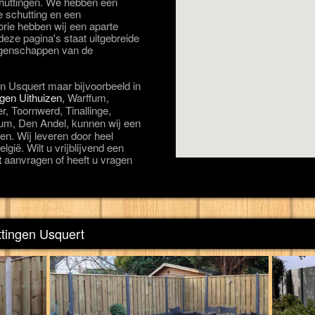
schuttingen. We hebben een
e schutting en een
orie hebben wij een aparte
eze pagina's staat uitgebreide
eigenschappen van de
in Usquert maar bijvoorbeeld in
ngen Uithuizen
, Warffum,
r, Toornwerd, Tinallinge,
tum, Den Andel, kunnen wij een
en. Wij leveren door heel
lgië. Wilt u vrijblijvend een
t
aanvragen of heeft u vragen
ttingen Usquert