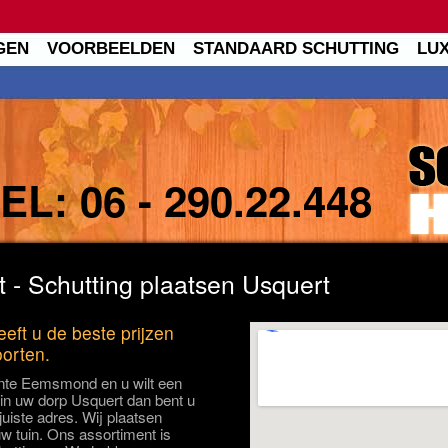
GEN
VOORBEELDEN
STANDAARD SCHUTTING
LU
TEL:
06 - 290.22.448
 - Schutting plaatsen Usquert
eft u de beste prijzen
oorten.
nte Eemsmond en u wilt een
 in uw dorp Usquert dan bent u
juiste adres. Wij plaatsen
uw tuin. Ons assortiment is