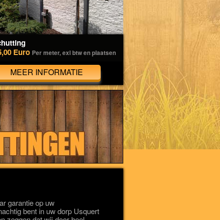
hutting
5,00 Euro
Per meter, exl btw en plaatsen
MEER INFORMATIE
r garantie op uw
onachtig bent in uw dorp Usquert
 zeggen dat wij door heel