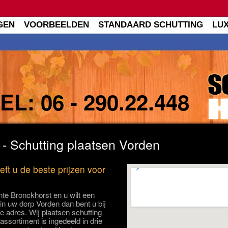
GEN
VOORBEELDEN
STANDAARD SCHUTTING
LU
TEL:
06 - 290.22.448
- Schutting plaatsen Vorden
ft u de beste prijzen voor
te Bronckhorst en u wilt een
 in uw dorp Vorden dan bent u bij
e adres. Wij plaatsen schutting
assortiment is ingedeeld in drie