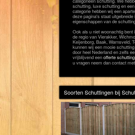
categorieën schutting. We heb
schutting, luxe schutting en een
categorie hebben wij een apart
deze pagina's staat uitgebreide 
eigenschappen van de schuttin
Ook als u niet woonachtig bent 
de regio van Vierakker, Wichmo
Keijenborg, Baak, Warnsveld, T
kunnen wij een mooie schutting 
door heel Nederland en zelfs een
vrijblijvend een
offerte schuttin
u vragen neem dan contact met
Soorten Schuttingen bij Schu