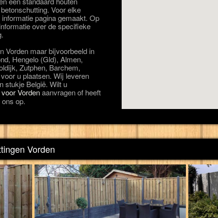
ben een standaard houten
 betonschutting. Voor elke
e informatie pagina gemaakt. Op
informatie over de specifieke
g.
in Vorden maar bijvoorbeeld in
nd, Hengelo (Gld), Almen,
oldijk, Zutphen, Barchem,
voor u plaatsen. Wij leveren
 stukje België. Wilt u
g voor Vorden
aanvragen of heeft
 ons op.
ttingen Vorden