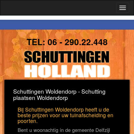
Toggl
naviga
TEL:
06 - 290.22.448
Schuttingen Woldendorp - Schutting
plaatsen Woldendorp
Bij Schuttingen Woldendorp heeft u de
beste prijzen voor uw tuinafscheiding en
poorten.
Bent u woonachtig in de gemeente Delfzijl