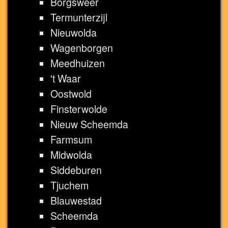
Borgsweer
Termunterzijl
Nieuwolda
Wagenborgen
Meedhuizen
't Waar
Oostwold
Finsterwolde
Nieuw Scheemda
Farmsum
Midwolda
Siddeburen
Tjuchem
Blauwestad
Scheemda