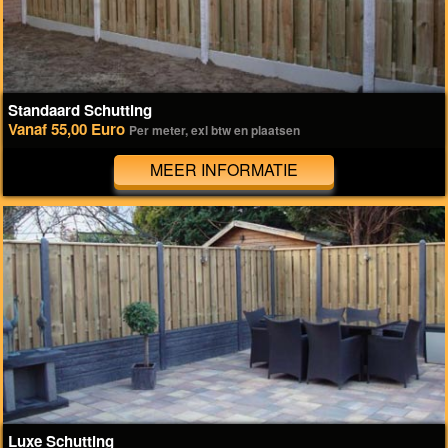
Standaard Schutting
Vanaf 55,00 Euro
Per meter, exl btw en plaatsen
MEER INFORMATIE
Luxe Schutting