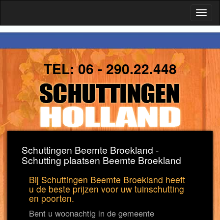
Toggl
naviga
TEL:
06 - 290.22.448
Schuttingen Beemte Broekland -
Schutting plaatsen Beemte Broekland
Bij Schuttingen Beemte Broekland heeft
u de beste prijzen voor uw tuinschutting
en poorten.
Bent u woonachtig in de gemeente