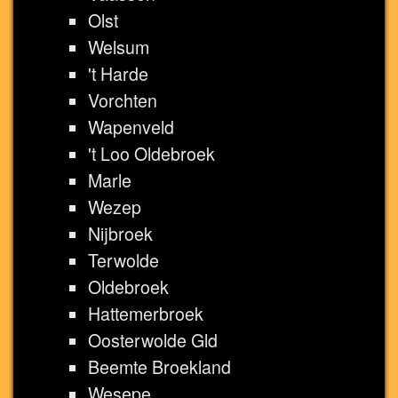
Olst
Welsum
't Harde
Vorchten
Wapenveld
't Loo Oldebroek
Marle
Wezep
Nijbroek
Terwolde
Oldebroek
Hattemerbroek
Oosterwolde Gld
Beemte Broekland
Wesepe