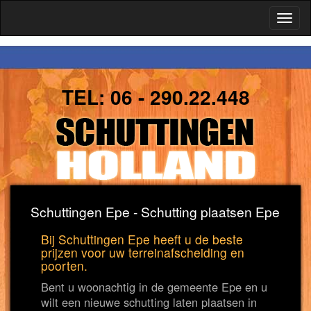
Toggl
naviga
TEL:
06 - 290.22.448
Schuttingen Epe - Schutting plaatsen Epe
Bij Schuttingen Epe heeft u de beste
prijzen voor uw terreinafscheiding en
poorten.
Bent u woonachtig in de gemeente Epe en u
wilt een nieuwe schutting laten plaatsen in