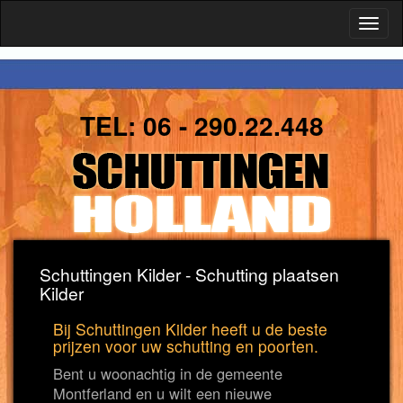
Toggl
naviga
TEL:
06 - 290.22.448
Schuttingen Kilder - Schutting plaatsen
Kilder
Bij Schuttingen Kilder heeft u de beste
prijzen voor uw schutting en poorten.
Bent u woonachtig in de gemeente
Montferland en u wilt een nieuwe