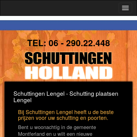
Toggl
naviga
TEL:
06 - 290.22.448
Schuttingen Lengel - Schutting plaatsen
Lengel
Bij Schuttingen Lengel heeft u de beste
prijzen voor uw schutting en poorten.
Bent u woonachtig in de gemeente
Montferland en u wilt een nieuwe